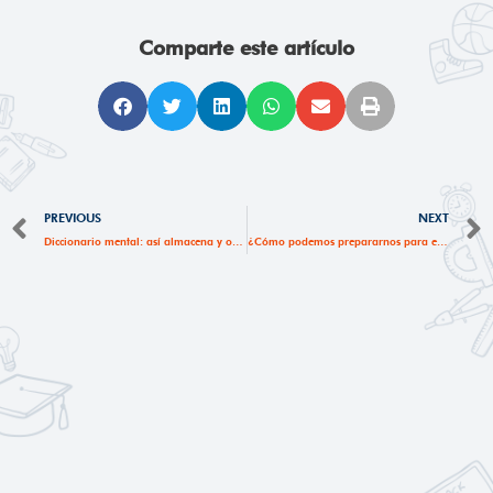
Comparte este artículo
Ant
PREVIOUS
NEXT
Diccionario mental: así almacena y ordena las palabras nuestro cerebro Aunque parezca raro, nuestra cabeza tiene una capacidad que es más importante de lo que pensamos.
¿Cómo podemos prepararnos para el 2024?