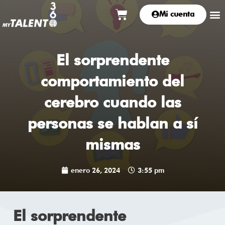
Ir
Carrito
M
Mi cuenta
al
contenido
El sorprendente
comportamiento del
cerebro cuando las
personas se hablan a sí
mismas
enero 26, 2024
3:55 pm
El sorprendente