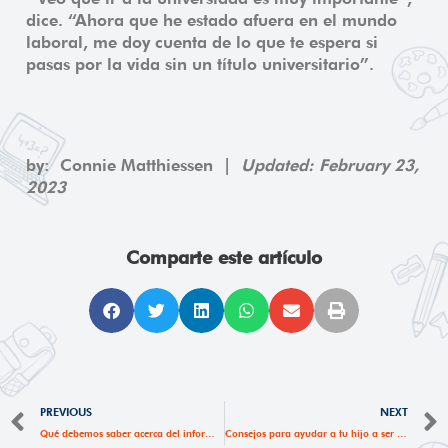
dice. “Ahora que he estado afuera en el mundo
laboral, me doy cuenta de lo que te espera si
pasas por la vida sin un título universitario”.
by: Connie Matthiessen
|
Updated: February 23,
2023
Comparte este artículo
Ant
PREVIOUS
NEXT
Qué debemos saber acerca del informe mundial de la UNESCO sobre el abandono escolar por parte de los niño
Consejos para ayudar a tu hijo a ser el primero que va a la universidad