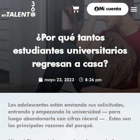
Ir
Carrito
M
Mi cuenta
al
contenido
¿Por qué tantos
estudiantes universitarios
regresan a casa?
mayo 23, 2023
8:26 pm
Los adolescentes están enviando sus solicitudes,
entrando y empezando la universidad — para
luego abandonarla con cifras récord — . Estas son
las principales razones del porqué.