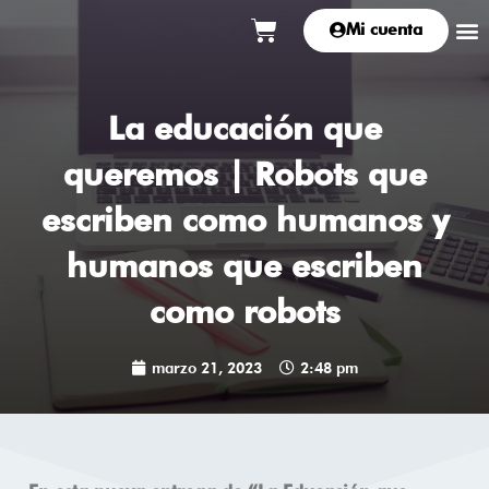
Ir
Carrito
M
Mi cuenta
al
contenido
La educación que
queremos | Robots que
escriben como humanos y
humanos que escriben
como robots
marzo 21, 2023
2:48 pm