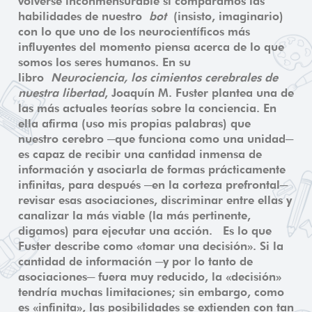
volverse inconmensurable si comparamos las
habilidades de nuestro
bot
(insisto, imaginario)
con lo que uno de los neurocientíficos más
influyentes del momento piensa acerca de lo que
somos los seres humanos. En su
libro
Neurociencia, los cimientos cerebrales de
nuestra libertad
, Joaquín M. Fuster plantea una de
las más actuales teorías sobre la conciencia. En
ella afirma (uso mis propias palabras) que
nuestro cerebro ─que funciona como una unidad─
es capaz de recibir una cantidad inmensa de
información y asociarla de formas prácticamente
infinitas, para después ─en la corteza prefrontal─
revisar esas asociaciones, discriminar entre ellas y
canalizar la más viable (la más pertinente,
digamos) para ejecutar una acción. Es lo que
Fuster describe como «tomar una decisión». Si la
cantidad de información ─y por lo tanto de
asociaciones─ fuera muy reducido, la «decisión»
tendría muchas limitaciones; sin embargo, como
es «infinita», las posibilidades se extienden con tan