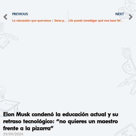
Ant
PREVIOUS
NEXT
La educación que queremos | Seres permeables en un mundo líquido
¿Se puede investigar qué nos hace felices?
Elon Musk condenó la educación actual y su
retraso tecnológico: “no quieres un maestro
frente a la pizarra”
29/09/2024